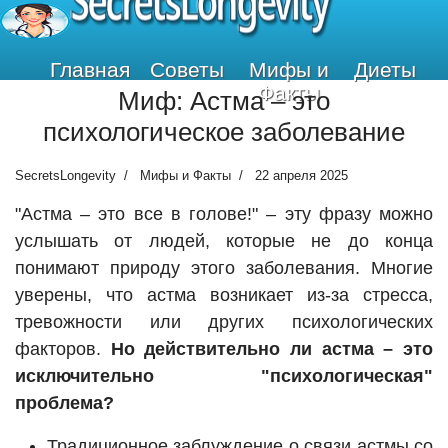
SecretsLongevity
Главная
Советы
Мифы и
Диеты
Факты
Миф: Астма – это
психологическое заболевание
SecretsLongevity
Мифы и Факты
22 апреля 2025
"Астма – это все в голове!" – эту фразу можно
услышать от людей, которые не до конца
понимают природу этого заболевания. Многие
уверены, что астма возникает из-за стресса,
тревожности или других психологических
факторов.
Но действительно ли астма – это
исключительно "психологическая"
проблема?
Традиционное заблуждение о связи астмы со