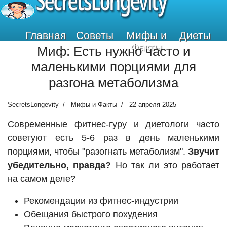
SecretsLongevity
Главная
Советы
Мифы и
Диеты
Факты
Миф: Есть нужно часто и
маленькими порциями для
разгона метаболизма
SecretsLongevity
Мифы и Факты
22 апреля 2025
Современные фитнес-гуру и диетологи часто
советуют есть 5-6 раз в день маленькими
порциями, чтобы "разогнать метаболизм".
Звучит
убедительно, правда?
Но так ли это работает
на самом деле?
Рекомендации из фитнес-индустрии
Обещания быстрого похудения