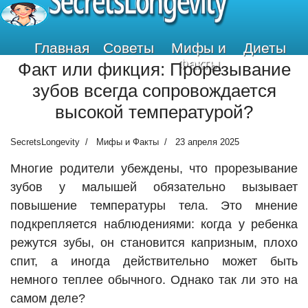
SecretsLongevity
Главная
Советы
Мифы и
Диеты
Факты
Факт или фикция: Прорезывание
зубов всегда сопровождается
высокой температурой?
SecretsLongevity
Мифы и Факты
23 апреля 2025
Многие родители убеждены, что прорезывание
зубов у малышей обязательно вызывает
повышение температуры тела. Это мнение
подкрепляется наблюдениями: когда у ребенка
режутся зубы, он становится капризным, плохо
спит, а иногда действительно может быть
немного теплее обычного. Однако так ли это на
самом деле?