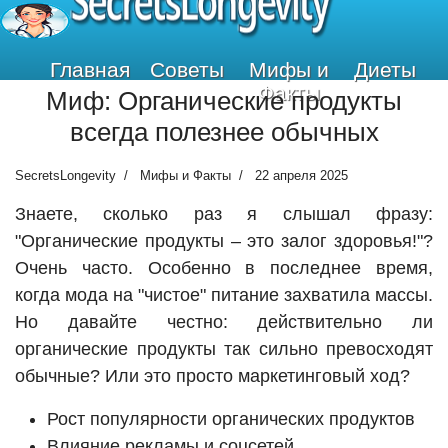
SecretsLongevity
Главная
Советы
Мифы и
Диеты
Факты
Миф: Органические продукты
всегда полезнее обычных
SecretsLongevity
Мифы и Факты
22 апреля 2025
Знаете, сколько раз я слышал фразу:
"Органические продукты – это залог здоровья!"?
Очень часто. Особенно в последнее время,
когда мода на "чистое" питание захватила массы.
Но давайте честно: действительно ли
органические продукты так сильно превосходят
обычные? Или это просто маркетинговый ход?
Рост популярности органических продуктов
Влияние рекламы и соцсетей