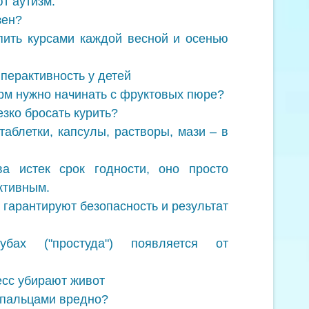
т аутизм.
зен?
ить курсами каждой весной и осенью
перактивность у детей
рм нужно начинать с фруктовых пюре?
езко бросать курить?
аблетки, капсулы, растворы, мази – в
а истек срок годности, оно просто
ктивным.
 гарантируют безопасность и результат
ах ("простуда") появляется от
сс убирают живот
ь пальцами вредно?