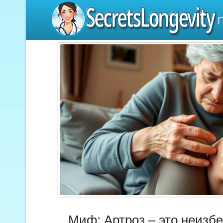
SecretsLongevity
Миф: Артроз – это неизб