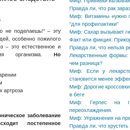
Миф: Прививки вызываю
Правда ли, что рак зара
Миф: Витамины нужно п
5
"для профилактики"
го не поделаешь!" – эту
Миф: Сахар вызывает ги
дей, особенно пожилого
Факт или фикция: Прико
оз – это естественное и
Правда ли, что нельзя р
ения организма.
Но
Лекарственные формы: т
чем разница?
Миф: Если у лекарств
арении
становится менее эффе
м
Миф: Дорогие кроссовки
х артроза
в беге
Миф: Герпес на губ
переохлаждения.
оническое заболевание
Миф: Упражнения на пре
сходит постепенное
Правда ли, что хрустет