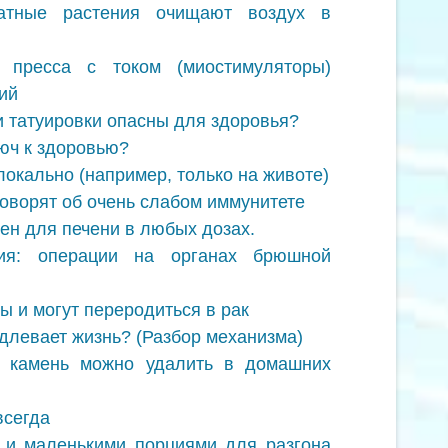
атные растения очищают воздух в
пресса с током (миостимуляторы)
ий
и татуировки опасны для здоровья?
люч к здоровью?
окально (например, только на животе)
оворят об очень слабом иммунитете
н для печени в любых дозах.
гия: операции на органах брюшной
ы и могут переродиться в рак
одлевает жизнь? (Разбор механизма)
й камень можно удалить в домашних
всегда
 и маленькими порциями для разгона