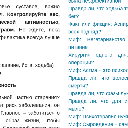
была неэффективной
вье суставов, важно
Правда ли, что ходьба т
ил.
Контролируйте вес,
бег?
еской активностью,
Факт или фикция: Аспир
равм.
Не ждите, пока
всех подряд?
офилактика всегда лучше
Миф: Вегетарианство
питание
Хирургия одного дн
операции?
авание, йога, ходьба)
Миф: Астма – это психо
в
Правда ли, что волос
жность
смерти?
Правда ли, что фазы лу
ельной частью старения?
Правда ли, что для и
ет риск заболевания, он
мыло?
 Главное – заботиться о
Миф: Психотерапия нужн
й образ жизни, чтобы
Миф: Сыроедение – сам