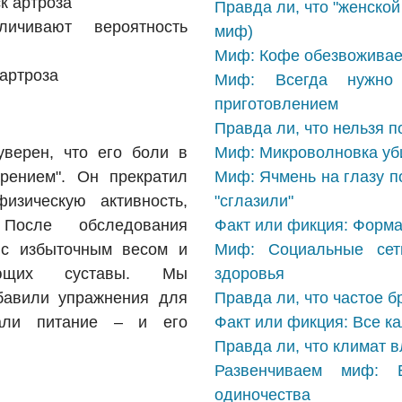
к артроза
Правда ли, что "женско
чивают вероятность
миф)
Миф: Кофе обезвоживае
 артроза
Миф: Всегда нужно
приготовлением
Правда ли, что нельзя п
верен, что его боли в
Миф: Микроволновка уби
рением". Он прекратил
Миф: Ячмень на глазу п
изическую активность,
"сглазили"
 После обследования
Факт или фикция: Форма
 с избыточным весом и
Миф: Социальные сет
ающих суставы. Мы
здоровья
бавили упражнения для
Правда ли, что частое б
али питание – и его
Факт или фикция: Все к
Правда ли, что климат в
Развенчиваем миф:
одиночества