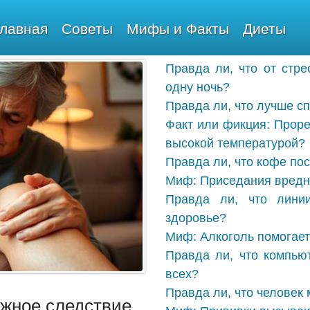
Главная
Советы
Мифы и Факты
Диеты
Правда ли, что от стре
одну ночь?
Правда ли, что лучше с
Факт или фикция: Проре
высокой температурой?
Правда ли, что кофе пос
Миф: Приседания вредн
Правда ли, что лини
здоровье?
Миф: Алкоголь помогает 
Правда ли, что компью
всех?
Правда ли, что человек
ежное следствие