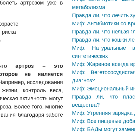
болеть артрозом уже в
метаболизма
Правда ли, что лечить 
Миф: Антибиотики со вр
озрасте
Правда ли, что нельзя г
 риска
Правда ли, что кошки ле
ь
Миф: Натуральные в
синтетических
Миф: Жареное всегда в
, что
артроз – это
Миф: Вегетососудист
которое не является
диагноз?
апример, исследования
Миф: Эмоциональный ин
жизни, контроль веса,
Правда ли, что плас
ческая активность могут
вещества?
роза. Более того, многие
Миф: Утренняя зарядка 
евания благодаря заботе
Миф: Все пищевые добав
Миф: БАДы могут замен