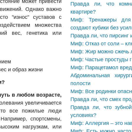
стояние может привести
Правда ли, что комн
движений. Однако важно
квартире?
сто "износ" суставов с
Миф: Тренажеры для 
оздействием множества
создают кубики без усил
ний вес, генетика или
Правда ли, что пирсинг 
Миф: Отказ от соли – к
Миф: Жир можно сжечь л
Миф: Частые простуды г
нием
Миф: Парацетамол вреде
ес и образ жизни
Абдоминальная хирур
м?
полости
Миф: Все родинки опасн
нуть в любом возрасте,
Правда ли, что смех пр
болевания увеличивается
Правда ли, что зубно
 что все пожилые люди
условиях?
 Например, спортсмены,
Миф: Аллергия – это на
ысоким нагрузкам, или
Миф: Есть нужно часто