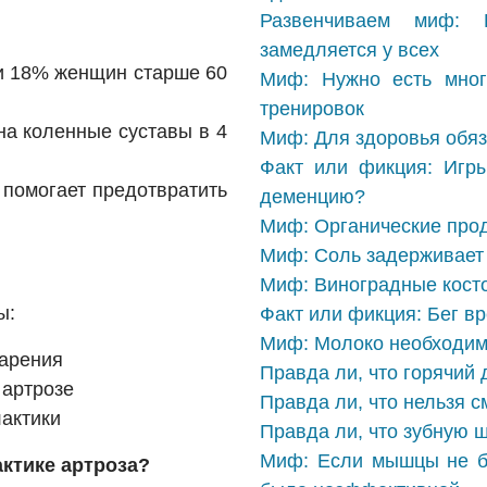
Развенчиваем миф: 
замедляется у всех
 и 18% женщин старше 60
Миф: Нужно есть мног
тренировок
на коленные суставы в 4
Миф: Для здоровья обяз
Факт или фикция: Игры
 помогает предотвратить
деменцию?
Миф: Органические прод
Миф: Соль задерживает 
Миф: Виноградные косто
ы:
Факт или фикция: Бег в
Миф: Молоко необходим
тарения
Правда ли, что горячий
 артрозе
Правда ли, что нельзя с
актики
Правда ли, что зубную 
Миф: Если мышцы не б
ктике артроза?