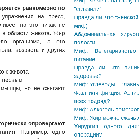
Миф: Ячмень на глазу п
теряется равномерно по
"сглазили"
упражнения на пресс,
Правда ли, что "женско
ивее, но это никак не
миф)
 в области живота. Жир
Абдоминальная хирур
по организма, а его
полости
пола, возраста и других
Миф: Вегетарианство
питание
Правда ли, что лини
ко с живота
здоровье?
т первым
Миф: Углеводы – главны
 мышцы, но не сжигают
Факт или фикция: Аспир
всех подряд?
Миф: Алкоголь помогает 
Миф: Жир можно сжечь л
горически опровергают
Хирургия одного дн
гания.
Например, одно
операции?