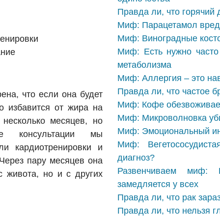
Правда ли, что горячий
Миф: Парацетамол вреде
Миф: Виноградные косто
ренировки
Миф: Есть нужно часто
ание
метаболизма
Миф: Аллергия – это на
Правда ли, что частое б
ена, что если она будет
Миф: Кофе обезвоживае
то избавится от жира на
Миф: Микроволновка уби
несколько месяцев, но
Миф: Эмоциональный ин
ле консультации мы
Миф: Вегетососудист
ли кардиотренировки и
диагноз?
 Через пару месяцев она
Развенчиваем миф: 
с живота, но и с других
замедляется у всех
Правда ли, что рак зара
Правда ли, что нельзя г