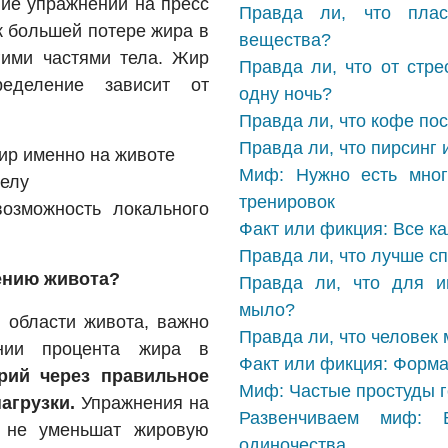
ние упражнений на пресс
Правда ли, что плас
к большей потере жира в
вещества?
гими частями тела. Жир
Правда ли, что от стре
еделение зависит от
одну ночь?
Правда ли, что кофе пос
Правда ли, что пирсинг 
ир именно на животе
Миф: Нужно есть мног
телу
тренировок
озможность локального
Факт или фикция: Все к
Правда ли, что лучше с
ению живота?
Правда ли, что для и
мыло?
в области живота, важно
Правда ли, что человек
нии процента жира в
Факт или фикция: Форма
рий через правильное
Миф: Частые простуды г
агрузки.
Упражнения на
Развенчиваем миф:
о не уменьшат жировую
одиночества