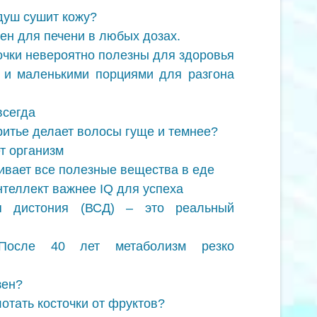
 душ сушит кожу?
н для печени в любых дозах.
чки невероятно полезны для здоровья
 и маленькими порциями для разгона
всегда
ритье делает волосы гуще и темнее?
т организм
вает все полезные вещества в еде
теллект важнее IQ для успеха
ая дистония (ВСД) – это реальный
После 40 лет метаболизм резко
зен?
лотать косточки от фруктов?