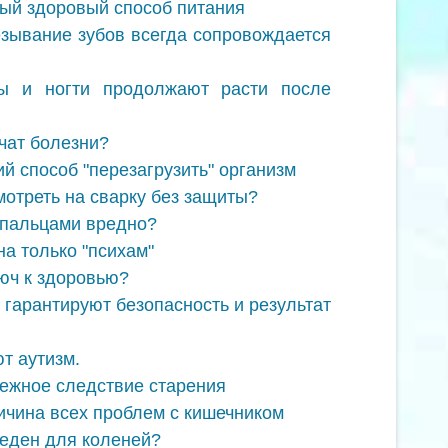
ый здоровый способ питания
зывание зубов всегда сопровождается
ы и ногти продолжают расти после
чат болезни?
й способ "перезагрузить" организм
мотреть на сварку без защиты?
ь пальцами вредно?
а только "психам"
люч к здоровью?
 гарантируют безопасность и результат
т аутизм.
бежное следствие старения
ичина всех проблем с кишечником
реден для коленей?