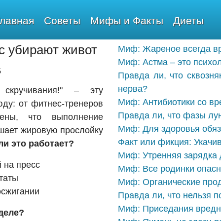
Главная
Советы
Мифы и Факты
Диеты
с убирают живот
Миф: Жареное всегда в
Миф: Астма – это психо
5
Правда ли, что сквозня
нерва?
скручивания!" – эту
Миф: Антибиотики со вр
ду: от фитнес-тренеров
Правда ли, что фазы лу
ены, что выполнение
Миф: Для здоровья обяз
шает жировую прослойку
Факт или фикция: Укачи
ли это работает?
Миф: Утренняя зарядка 
 на пресс
Миф: Все родинки опасн
таты
Миф: Органические прод
осжигании
Правда ли, что нельзя п
Миф: Приседания вредн
 деле?