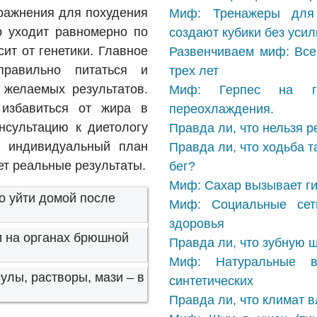
пражнения для похудения
Миф: Тренажеры для 
р уходит равномерно по
создают кубики без усил
сит от генетики. Главное
Развенчиваем миф: Все
равильно питаться и
трех лет
 желаемых результатов.
Миф: Герпес на губ
 избавиться от жира в
переохлаждения.
нсультацию к диетологу
Правда ли, что нельзя р
ь индивидуальный план
Правда ли, что ходьба т
ет реальные результаты.
бег?
Миф: Сахар вызывает ги
о уйти домой после
Миф: Социальные сет
здоровья
и на органах брюшной
Правда ли, что зубную 
Миф: Натуральные в
улы, растворы, мази – в
синтетических
Правда ли, что климат в