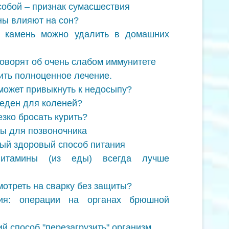
собой – признак сумасшествия
ны влияют на сон?
й камень можно удалить в домашних
оворят об очень слабом иммунитете
ить полноценное лечение.
 может привыкнуть к недосыпу?
реден для коленей?
езко бросать курить?
ы для позвоночника
ый здоровый способ питания
итамины (из еды) всегда лучше
мотреть на сварку без защиты?
гия: операции на органах брюшной
й способ "перезагрузить" организм