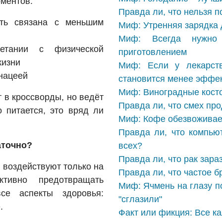
оментов:
Правда ли, что нельзя п
сть связана с меньшим
Миф: Утренняя зарядка 
Миф: Всегда нужно
етании с физической
приготовлением
жизни
Миф: Если у лекарств
нацеей
становится менее эффе
Миф: Виноградные косто
 в кроссворды, но ведёт
Правда ли, что смех пр
 питается, это вряд ли
Миф: Кофе обезвоживае
Правда ли, что компью
аточно?
всех?
Правда ли, что рак зара
 воздействуют только на
Правда ли, что частое б
тивно предотвращать
Миф: Ячмень на глазу п
се аспекты здоровья:
"сглазили"
.
Факт или фикция: Все к