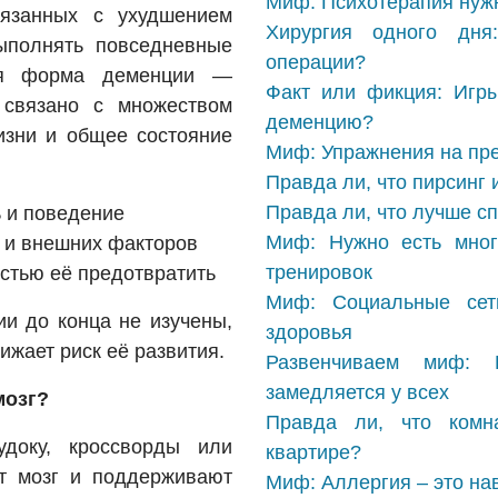
Миф: Психотерапия нужн
вязанных с ухудшением
Хирургия одного дн
ыполнять повседневные
операции?
ная форма деменции —
Факт или фикция: Игры
 связано с множеством
деменцию?
жизни и общее состояние
Миф: Упражнения на пре
Правда ли, что пирсинг 
Правда ли, что лучше с
ь и поведение
Миф: Нужно есть мног
х и внешних факторов
тренировок
стью её предотвратить
Миф: Социальные сет
и до конца не изучены,
здоровья
ижает риск её развития.
Развенчиваем миф: 
замедляется у всех
мозг?
Правда ли, что комн
удоку, кроссворды или
квартире?
т мозг и поддерживают
Миф: Аллергия – это на