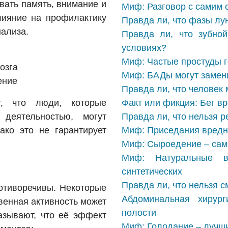
вать память, внимание и
Миф: Разговор с самим 
лияние на профилактику
Правда ли, что фазы лу
нализа.
Правда ли, что зубно
условиях?
Миф: Частые простуды г
озга
Миф: БАДы могут замен
ение
Правда ли, что человек
, что люди, которые
Факт или фикция: Бег в
 деятельностью, могут
Правда ли, что нельзя р
ако это не гарантирует
Миф: Приседания вредн
Миф: Сыроедение – сам
Миф: Натуральные в
синтетических
Правда ли, что нельзя с
отиворечивы. Некоторые
Абдоминальная хирур
венная активность может
полости
казывают, что её эффект
Миф: Голодание – лучши