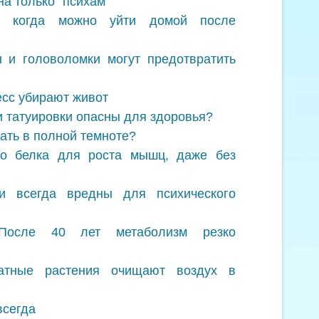
а только "психам"
я: когда можно уйти домой после
 и головоломки могут предотвратить
сс убирают живот
и татуировки опасны для здоровья?
пать в полной темноте?
о белка для роста мышц, даже без
и всегда вредны для психического
После 40 лет метаболизм резко
атные растения очищают воздух в
всегда