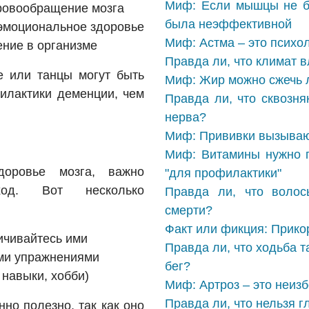
Миф: Если мышцы не б
кровообращение мозга
была неэффективной
эмоциональное здоровье
Миф: Астма – это психо
ение в организме
Правда ли, что климат в
е или танцы могут быть
Миф: Жир можно сжечь л
лактики деменции, чем
Правда ли, что сквозня
нерва?
Миф: Прививки вызываю
Миф: Витамины нужно п
оровье мозга, важно
"для профилактики"
ход. Вот несколько
Правда ли, что волос
смерти?
Факт или фикция: Прико
ичивайтесь ими
Правда ли, что ходьба т
ми упражнениями
бег?
 навыки, хобби)
Миф: Артроз – это неиз
Правда ли, что нельзя г
о полезно, так как оно