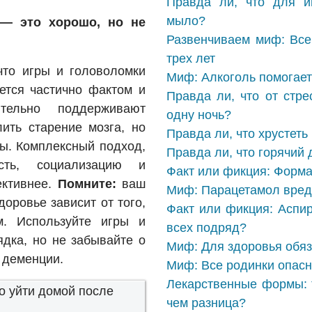
Правда ли, что для и
мыло?
 — это хорошо, но не
Развенчиваем миф: Все
трех лет
что игры и головоломки
Миф: Алкоголь помогает 
ется частично фактом и
Правда ли, что от стре
тельно поддерживают
одну ночь?
ить старение мозга, но
Правда ли, что хрустет
ты. Комплексный подход,
Правда ли, что горячий
сть, социализацию и
Факт или фикция: Форма
ективнее.
Помните:
ваш
Миф: Парацетамол вреде
доровье зависит от того,
Факт или фикция: Аспир
м. Используйте игры и
всех подряд?
ядка, но не забывайте о
Миф: Для здоровья обяз
 деменции.
Миф: Все родинки опасн
Лекарственные формы: т
о уйти домой после
чем разница?