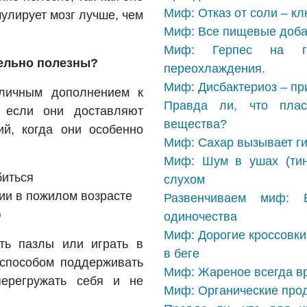
Миф: Отказ от соли – к
улирует мозг лучше, чем
Миф: Все пищевые добав
Миф: Герпес на губ
тельно полезны?
переохлаждения.
Миф: Дисбактериоз – пр
тличным дополнением к
Правда ли, что плас
о если они доставляют
вещества?
ий, когда они особенно
Миф: Сахар вызывает ги
Миф: Шум в ушах (тин
биться
слухом
ии в пожилом возрасте
Развенчиваем миф:
ю
одиночества
Миф: Дорогие кроссовки
ть пазлы или играть в
в беге
 способом поддерживать
Миф: Жареное всегда в
перегружать себя и не
Миф: Органические прод