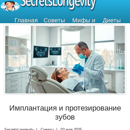
SecretsLongevity
Главная
Советы
Мифы и
Диеты
Факты
Имплантация и протезирование
зубов
SecretsLongevity
Советы
02 мая 2025